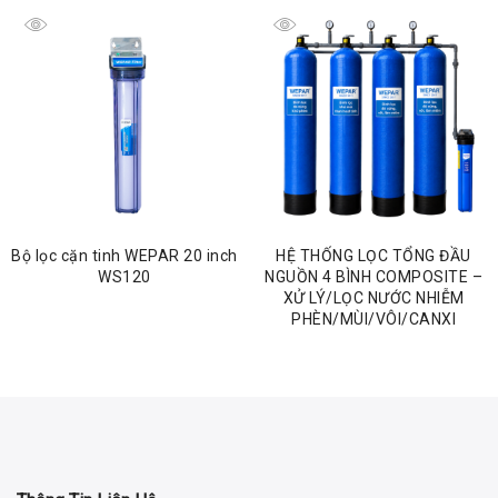
Bộ lọc cặn tinh WEPAR 20 inch
HỆ THỐNG LỌC TỔNG ĐẦU
WS120
NGUỒN 4 BÌNH COMPOSITE –
XỬ LÝ/LỌC NƯỚC NHIỄM
PHÈN/MÙI/VÔI/CANXI