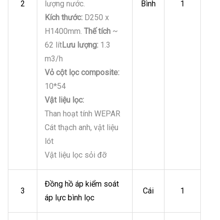
2
lượng nước.
Bình
1
Kích thước:
D250 x
H1400mm.
Thế tích
~
62 lít
Lưu lượng:
1.3
m3/h
Vỏ cột lọc composite:
10*54
Vật liệu lọc:
Than hoạt tính WEPAR
Cát thạch anh, vật liệu
lót
Vật liệu lọc sỏi đỡ
Đồng hồ áp kiểm soát
3
Cái
1
áp lực bình lọc