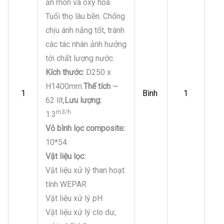
ăn mòn và ôxy hoá.
Tuổi thọ lâu bền. Chống
chịu ánh nắng tốt, tránh
các tác nhân ảnh hưởng
tới chất lượng nước.
Kích thước:
D250 x
H1400mm.
Thế tích
~
1
Bình
1
62 lít,
Lưu lượng:
m3/h
1.3
Vỏ bình lọc composite:
10*54
Vật liệu lọc:
Vật liệu xử lý than hoạt
tính WEPAR
Vật liệu xử lý pH
Vật liệu xử lý clo dư,