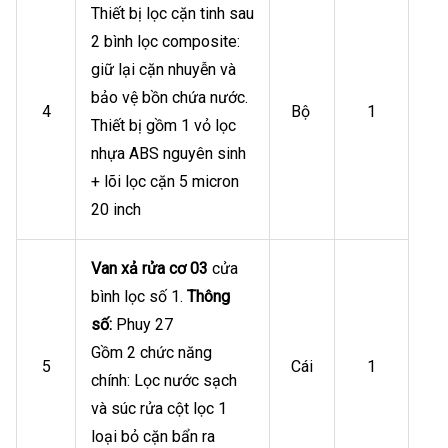
Thiết bị lọc cặn tinh sau
2 bình lọc composite:
giữ lại cặn nhuyễn và
bảo vệ bồn chứa nước.
4
Bộ
1
Thiết bị gồm 1 vỏ lọc
nhựa ABS nguyên sinh
+ lõi lọc cặn 5 micron
20 inch
Van xả rửa cơ 03
cửa
bình lọc số 1.
Thông
số:
Phuy 27
Gồm 2 chức năng
5
Cái
1
chính: Lọc nước sạch
và súc rửa cột lọc 1
loại bỏ cặn bẩn ra