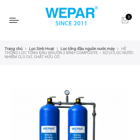
0
Trang chủ
Lọc Sinh Hoạt
Lọc tổng đầu nguồn nước máy
HỆ
THỐNG LỌC TỔNG ĐẦU NGUỒN 2 BÌNH COMPOSITE – XỬ LÝ/LỌC NƯỚC
NHIỄM CLO DƯ, CHẤT HỮU CƠ.