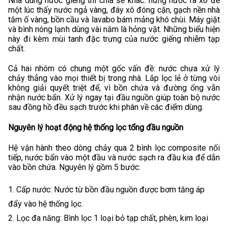
Nhà dùng nước giếng thì chia sẻ khác: hứng nước ra xô để
một lúc thấy nước ngả vàng, đáy xô đóng cặn, gạch nền nhà
tắm ố vàng, bồn cầu và lavabo bám mảng khó chùi. Máy giặt
và bình nóng lạnh dùng vài năm là hỏng vặt. Những biểu hiện
này đi kèm mùi tanh đặc trưng của nước giếng nhiễm tạp
chất.
Cả hai nhóm có chung một gốc vấn đề: nước chưa xử lý
chảy thẳng vào mọi thiết bị trong nhà. Lắp lọc lẻ ở từng vòi
không giải quyết triệt để, vì bồn chứa và đường ống vẫn
nhận nước bẩn. Xử lý ngay tại đầu nguồn giúp toàn bộ nước
sau đồng hồ đều sạch trước khi phân về các điểm dùng.
Nguyên lý hoạt động hệ thống lọc tổng đầu nguồn
Hệ vận hành theo dòng chảy qua 2 bình lọc composite nối
tiếp, nước bẩn vào một đầu và nước sạch ra đầu kia để dẫn
vào bồn chứa. Nguyên lý gồm 5 bước:
Cấp nước: Nước từ bồn đầu nguồn được bơm tăng áp
đẩy vào hệ thống lọc.
Lọc đa năng: Bình lọc 1 loại bỏ tạp chất, phèn, kim loại