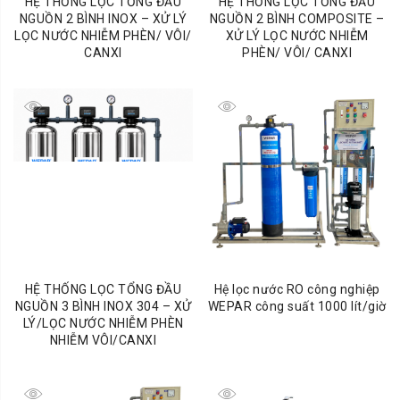
HỆ THỐNG LỌC TỔNG ĐẦU
HỆ THỐNG LỌC TỔNG ĐẦU
NGUỒN 2 BÌNH INOX – XỬ LÝ
NGUỒN 2 BÌNH COMPOSITE –
LỌC NƯỚC NHIỄM PHÈN/ VÔI/
XỬ LÝ LỌC NƯỚC NHIỄM
CANXI
PHÈN/ VÔI/ CANXI
HỆ THỐNG LỌC TỔNG ĐẦU
Hệ lọc nước RO công nghiệp
NGUỒN 3 BÌNH INOX 304 – XỬ
WEPAR công suất 1000 lít/giờ
LÝ/LỌC NƯỚC NHIỄM PHÈN
NHIỄM VÔI/CANXI