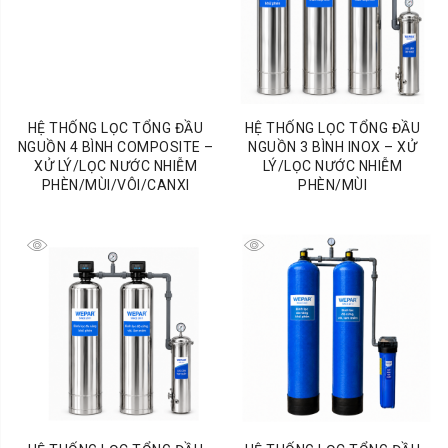
HỆ THỐNG LỌC TỔNG ĐẦU
HỆ THỐNG LỌC TỔNG ĐẦU
NGUỒN 4 BÌNH COMPOSITE –
NGUỒN 3 BÌNH INOX – XỬ
XỬ LÝ/LỌC NƯỚC NHIỄM
LÝ/LỌC NƯỚC NHIỄM
PHÈN/MÙI/VÔI/CANXI
PHÈN/MÙI