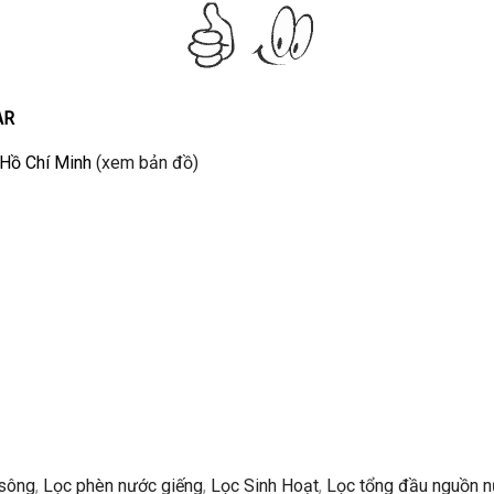
AR
 Hồ Chí Minh
(xem bản đồ)
sông
,
Lọc phèn nước giếng
,
Lọc Sinh Hoạt
,
Lọc tổng đầu nguồn 