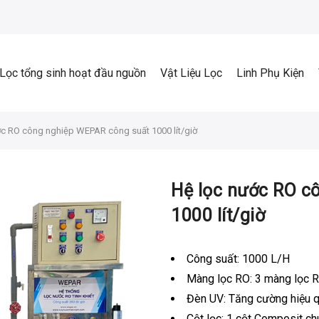
Lọc tổng sinh hoạt đầu nguồn
Vật Liệu Lọc
Linh Phụ Kiện
ớc RO công nghiệp WEPAR công suất 1000 lít/giờ
Hệ lọc nước RO c
1000 lít/giờ
Công suất: 1000 L/H
Màng lọc RO: 3 màng lọc 
Đèn UV: Tăng cường hiệu q
Cột lọc: 1 cột Composit ch