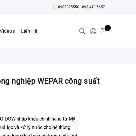
0902975550
-
093 419 5657
0
Videos
Liên Hệ
ông nghiệp WEPAR công suất
RO DOW nhập khẩu chính hãng từ Mỹ
uả lọc và xử lý nước cho hệ thống
uyên dụng (tùy biến số lượng cột lọc)