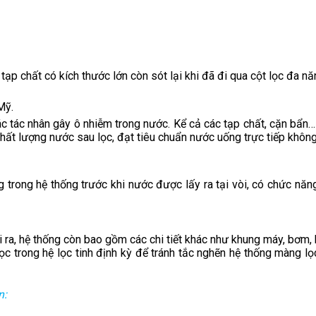
ạp chất có kích thước lớn còn sót lại khi đã đi qua cột lọc đa nă
Mỹ.
c tác nhân gây ô nhiễm trong nước. Kể cả các tạp chất, cặn bẩn… c
 chất lượng nước sau lọc, đạt tiêu chuẩn nước uống trực tiếp khôn
g trong hệ thống trước khi nước được lấy ra tại vòi, có chức năn
ài ra, hệ thống còn bao gồm các chi tiết khác như khung máy, bơm
ọc trong hệ lọc tinh định kỳ để tránh tắc nghẽn hệ thống màng lọ
n: