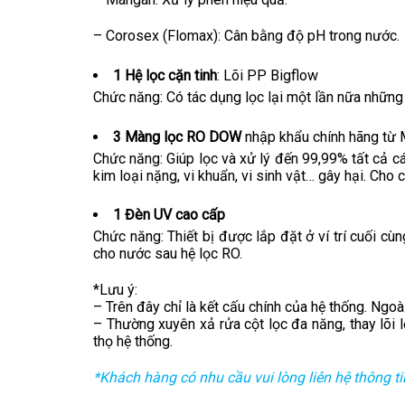
– Corosex (Flomax): Cân bằng độ pH trong nước.
1 Hệ lọc cặn tinh
: Lõi PP Bigflow
Chức năng: Có tác dụng lọc lại một lần nữa những t
3 Màng lọc RO DOW
nhập khẩu chính hãng từ 
Chức năng: Giúp lọc và xử lý đến 99,99% tất cả cá
kim loại nặng, vi khuẩn, vi sinh vật… gây hại. Cho
1 Đèn UV cao cấp
Chức năng: Thiết bị được lắp đặt ở ví trí cuối cùn
cho nước sau hệ lọc RO.
*Lưu ý:
– Trên đây chỉ là kết cấu chính của hệ thống. Ngo
– Thường xuyên xả rửa cột lọc đa năng, thay lõi l
thọ hệ thống.
*Khách hàng có nhu cầu vui lòng liên hệ thông ti