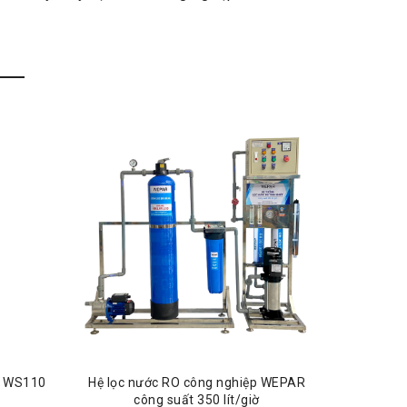
h WS110
Hệ lọc nước RO công nghiệp WEPAR
Hệ lọ
công suất 350 lít/giờ