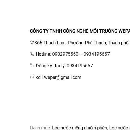
CÔNG TY TNHH CÔNG NGHỆ MÔI TRƯỜNG WEP
366 Thạch Lam, Phường Phú Thạnh, Thành phố
Hotline:
0902975550
–
0934195657
Đăng ký đại lý:
0934195657
kd1.wepar@gmail.com
Danh mục:
Lọc nước giếng nhiễm phèn
,
Lọc nước 