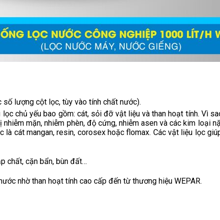
 số lượng cột lọc, tùy vào tính chất nước).
 lọc chủ yếu bao gồm: cát, sỏi đỡ vật liệu và than hoạt tính. Vì sa
bị nhiễm mặn, nhiễm phèn, độ cứng, nhiễm asen và các kim loại nặ
c là cát mangan, resin, corosex hoặc flomax. Các vật liệu lọc giú
tạp chất, cặn bẩn, bùn đất…
ng nước nhờ than hoạt tính cao cấp đến từ thương hiệu WEPAR.