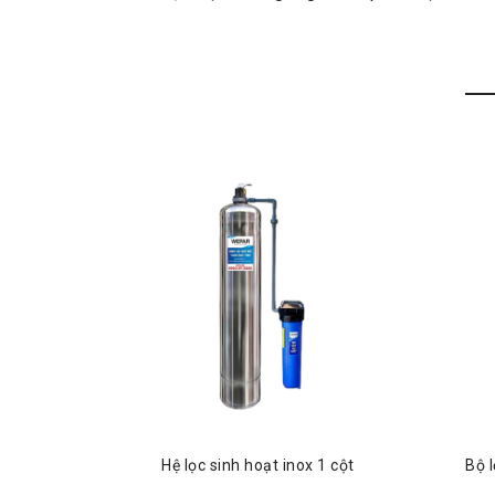
 NGUỒN 2
Hệ lọc sinh hoạt inox 1 cột
Bộ 
ƯỚC NHIỄM