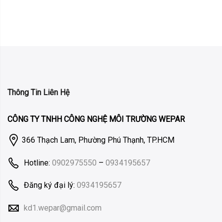
Thông Tin Liên Hệ
CÔNG TY TNHH CÔNG NGHỆ MÔI TRƯỜNG WEPAR
366 Thạch Lam, Phường Phú Thạnh, TP.HCM
Hotline:
0902975550
–
0934195657
Đăng ký đại lý:
0934195657
kd1.wepar@gmail.com