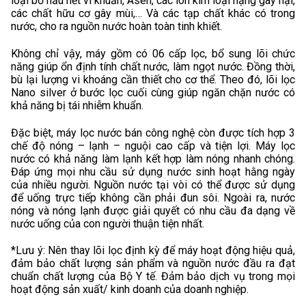
loại bỏ hầu hết vi khuẩn, Asen, các ion kim loại nặng gây hại,
các chất hữu cơ gây mùi,… Và các tạp chất khác có trong
nước, cho ra nguồn nước hoàn toàn tinh khiết.
Không chỉ vậy, máy gồm có 06 cấp lọc, bổ sung lõi chức
năng giúp ổn định tính chất nước, làm ngọt nước. Đồng thời,
bù lại lượng vi khoáng cần thiết cho cơ thể. Theo đó, lõi lọc
Nano silver ở bước lọc cuối cùng giúp ngăn chặn nước có
khả năng bị tái nhiễm khuẩn.
Đặc biệt, máy lọc nước bán công nghệ còn được tích hợp 3
chế độ nóng – lạnh – nguội cao cấp và tiện lợi. Máy lọc
nước có khả năng làm lạnh kết hợp làm nóng nhanh chóng.
Đáp ứng mọi nhu cầu sử dụng nước sinh hoạt hằng ngày
của nhiều người. Nguồn nước tại vòi có thể được sử dụng
để uống trực tiếp không cần phải đun sôi. Ngoài ra, nước
nóng và nóng lạnh được giải quyết có nhu cầu đa dạng về
nước uống của con người thuận tiện nhất.
*Lưu ý: Nên thay lõi lọc định kỳ để máy hoạt động hiệu quả,
đảm bảo chất lượng sản phẩm và nguồn nước đầu ra đạt
chuẩn chất lượng của Bộ Y tế. Đảm bảo dịch vụ trong mọi
hoạt động sản xuất/ kinh doanh của doanh nghiệp.