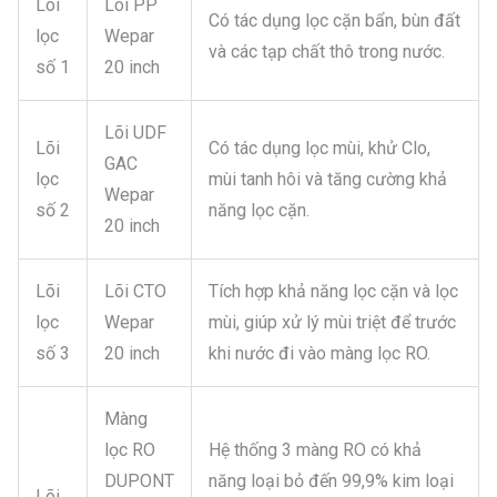
Lõi
Lõi PP
Có tác dụng lọc cặn bẩn, bùn đất
lọc
Wepar
và các tạp chất thô trong nước.
số 1
20 inch
Lõi UDF
Lõi
Có tác dụng lọc mùi, khử Clo,
GAC
lọc
mùi tanh hôi và tăng cường khả
Wepar
số 2
năng lọc cặn.
20 inch
Lõi
Lõi CTO
Tích hợp khả năng lọc cặn và lọc
lọc
Wepar
mùi, giúp xử lý mùi triệt để trước
số 3
20 inch
khi nước đi vào màng lọc RO.
Màng
lọc RO
Hệ thống 3 màng RO có khả
DUPONT
năng loại bỏ đến 99,9% kim loại
Lõi