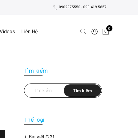
0902975550
-
093 419 5657
0
Videos
Liên Hệ
Tìm kiếm
Tìm
kiếm
cho:
Thể loại
Bài viết
(22)