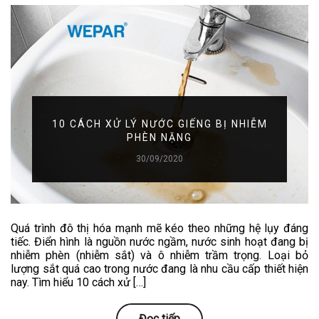
10 CÁCH XỬ LÝ NƯỚC GIẾNG BỊ NHIỄM
PHÈN NẶNG
30/09/2020
Quá trình đô thị hóa mạnh mẽ kéo theo những hệ lụy đáng
tiếc. Điển hình là nguồn nước ngầm, nước sinh hoạt đang bị
nhiễm phèn (nhiễm sắt) và ô nhiễm trầm trọng. Loại bỏ
lượng sắt quá cao trong nước đang là nhu cầu cấp thiết hiện
nay. Tìm hiểu 10 cách xử […]
Đọc tiếp