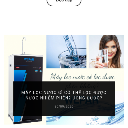
MÁY LỌC NƯỚC GÌ CÓ THỂ LỌC ĐƯỢC
NƯỚC NHIỄM PHÈN? UỐNG ĐƯỢC?
30/09/2020