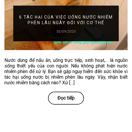
6 TÁC HẠI CỦA VIỆC UỐNG NƯỚC NHIỄM
PHÈN LÂU NGÀY ĐỐI VỚI CƠ THỂ
30/09/2020
Nước dùng để nấu ăn, uống trực tiếp, sinh hoạt,… là nguồn
sống thiết yếu của con người. Nếu không phát hiện nước
nhiễm phèn để xử lý. Bạn sẽ gặp nguy hiểm đến sức khỏe vì
tác hại uống nước bị nhiễm phèn lâu ngày. Vậy, nhận biết
nước nhiễm bằng cách nào? Xử […]
Đọc tiếp