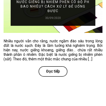
NƯỚC GIẾNG BỊ NHIỄM PHÈN CÓ ĐỘ PH
BAO NHIÊU? CÁCH XỬ LÝ ĐỂ UỐNG
ĐƯỢC
30/09/2020
Nhiều người vẫn cho rằng, nước ngầm đào sâu trong lòng
đất là nước sạch. Đây là lầm tưởng khá nghiêm trọng. Bởi
hiện nay, nước giếng khoang, giếng đào… chứa rất nhiều
thành phần ô nhiễm. Đặc biệt là nước giếng bị nhiễm phèn
(sắt). Theo đó, thêm một thắc mắc chung của nhiều […]
Đọc tiếp