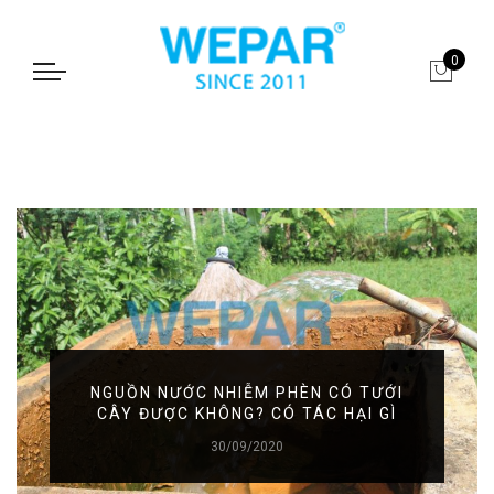
0
NGUỒN NƯỚC NHIỄM PHÈN CÓ TƯỚI
CÂY ĐƯỢC KHÔNG? CÓ TÁC HẠI GÌ
30/09/2020