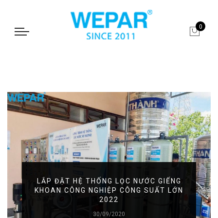
0
LẮP ĐẶT HỆ THỐNG LỌC NƯỚC GIẾNG
KHOAN CÔNG NGHIỆP CÔNG SUẤT LỚN
2022
30/09/2020