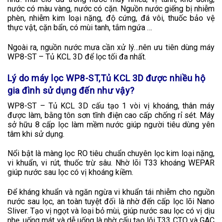
nước có màu vàng, nước có cặn. Nguồn nước giếng bị nhiễm
phèn, nhiễm kim loại nặng, độ cứng, đá vôi, thuốc bảo vệ
thực vật, cặn bẩn, có mùi tanh, tắm ngứa …
Ngoài ra, nguồn nước mưa cần xử lý…nên ưu tiên dùng máy
WP8-ST – Tủ KCL 3D để lọc tối đa nhất.
Lý do
máy lọc WP8-ST,Tủ KCL 3D được nhiều hộ
gia đình sử dụng đến như vậy?
WP8-ST – Tủ KCL 3D cấu tạo 1 vòi vị khoáng, thân máy
được làm, bằng tôn sơn tĩnh điện cao cấp chống rỉ sét. Máy
sở hữu 8 cấp lọc làm mềm nước giúp người tiêu dùng yên
tâm khi sử dụng.
Nổi bật là màng lọc RO tiêu chuẩn chuyên lọc kim loại nặng,
vi khuẩn, vi rút, thuốc trừ sâu. Nhờ lõi T33 khoáng WEPAR
giúp nước sau lọc có vị khoáng kiềm.
Để kháng khuẩn và ngăn ngừa vi khuẩn tái nhiễm cho nguồn
nước sau lọc, an toàn tuyệt đối là nhờ đến cấp lọc lõi Nano
Sliver. Tạo vị ngọt và loại bỏ mùi, giúp nước sau lọc có vị dịu
nhẹ, uống mát và dễ uống là nhờ cấu tạo lõi T33 CTO và GAC