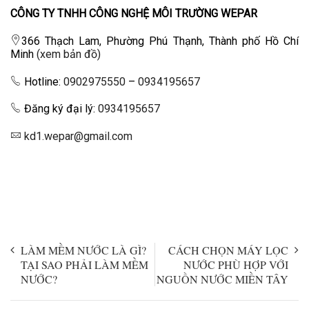
CÔNG TY TNHH CÔNG NGHỆ MÔI TRƯỜNG WEPAR
366 Thạch Lam, Phường Phú Thạnh, Thành phố Hồ Chí
Minh
(xem bản đồ)
Hotline:
0902975550
–
0934195657
Đăng ký đại lý:
0934195657
kd1.wepar@gmail.com
LÀM MỀM NƯỚC LÀ GÌ?
CÁCH CHỌN MÁY LỌC
TẠI SAO PHẢI LÀM MỀM
NƯỚC PHÙ HỢP VỚI
NƯỚC?
NGUỒN NƯỚC MIỀN TÂY