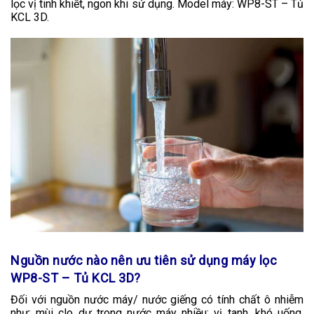
lọc vị tinh khiết, ngon khi sử dụng. Model máy: WP8-ST – Tủ
KCL 3D.
Nguồn nước nào nên ưu tiên sử dụng máy lọc
WP8-ST – Tủ KCL 3D?
Đối với nguồn nước máy/ nước giếng có tính chất ô nhiễm
như: mùi clo dư trong nước máy nhiều; vị tanh, khó uống,